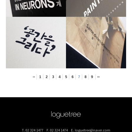
1
2
3
4
5
6
7
8
9
T. 02 324 1477
F. 02 324 1474
E. loguetree@naver.com