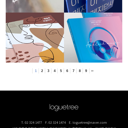
1
2
3
4
5
6
7
8
9
T. 02 324 1477
F. 02 324 1474
E. loguetree@naver.com